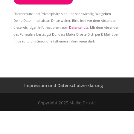
Datenschutz und Privatsphäre sind uns sehr wichtig! Wir geben
Deine Daten niemals an Dritte weiter. Bitte lese vor dem Absenden
diese wichtigen Informationen zum
Datenschutz
. Mit dem Absenden
des Formulars bestätigst Du, dass Maike Droste Dich per E-Mail über
Infos rund um Gesundheitsthemen informieren darf.
Impressum und Datenschutzerklärung
Copyright 2025 Maike Droste