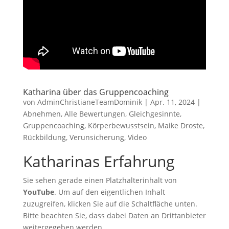
Katharina über das Gruppencoaching
von
AdminChristianeTeamDominik
|
Apr. 11, 2024
|
Abnehmen
,
Alle Bewertungen
,
Gleichgesinnte
,
Gruppencoaching
,
Körperbewusstsein
,
Maike Droste
,
Rückbildung
,
Verunsicherung
,
Video
Katharinas Erfahrung
Sie sehen gerade einen Platzhalterinhalt von
YouTube
. Um auf den eigentlichen Inhalt
zuzugreifen, klicken Sie auf die Schaltfläche unten.
Bitte beachten Sie, dass dabei Daten an Drittanbieter
weitergegeben werden.