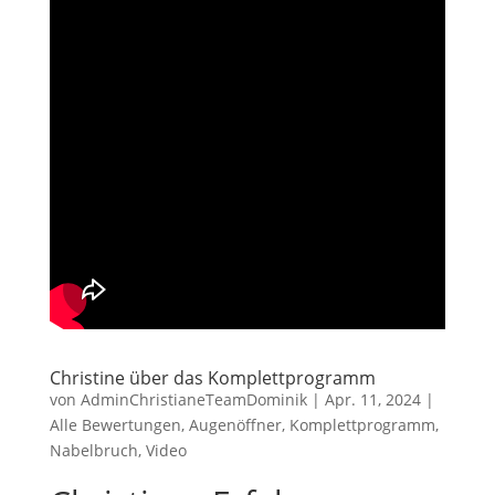
Christine über das Komplettprogramm
von
AdminChristianeTeamDominik
|
Apr. 11, 2024
|
Alle Bewertungen
,
Augenöffner
,
Komplettprogramm
,
Nabelbruch
,
Video