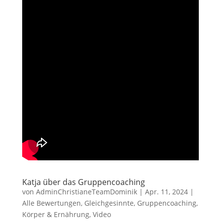
Katja über das Gruppencoaching
von
AdminChristianeTeamDominik
|
Apr. 11, 2024
|
Alle Bewertungen
,
Gleichgesinnte
,
Gruppencoaching
,
Körper & Ernährung
,
Video